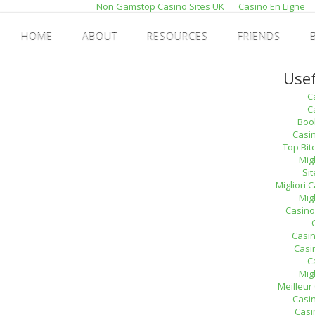
Non Gamstop Casino Sites UK
Casino En Ligne
HOME
ABOUT
RESOURCES
FRIENDS
Usef
C
C
Boo
Casin
Top Bit
Mig
Sit
Migliori
Mig
Casino
Casi
Casi
C
Mig
Meilleur
Casin
Casi