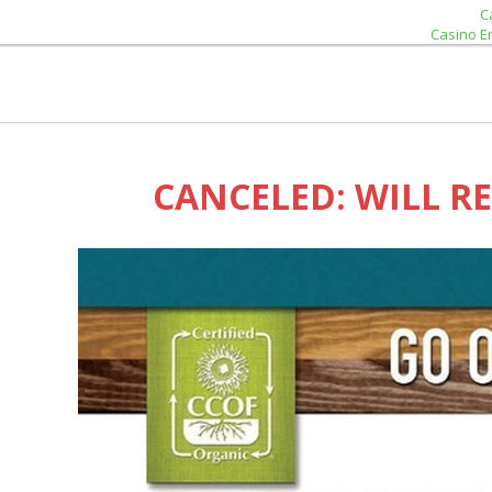
C
Casino En
CANCELED: WILL R